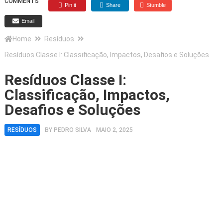
COMMENTS
Pin it
Share
Stumble
Email
Home
Resíduos
Resíduos Classe I: Classificação, Impactos, Desafios e Soluções
Resíduos Classe I:
Classificação, Impactos,
Desafios e Soluções
RESÍDUOS
BY
PEDRO SILVA
MAIO 2, 2025