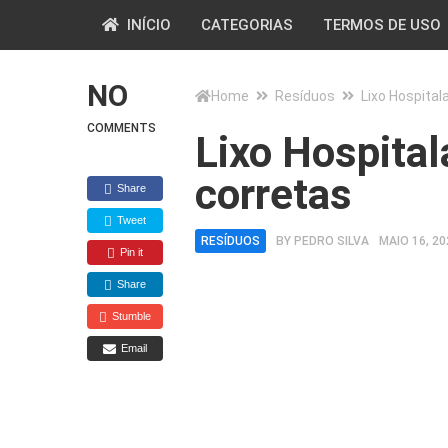
INÍCIO
CATEGORIAS
TERMOS DE USO
NO
Home
Resíduos
Lixo Hospital
COMMENTS
Lixo Hospital
corretas
Share
Tweet
RESÍDUOS
BY
PEDRO SILVA
MAIO 16, 20
Pin it
Share
Stumble
Email