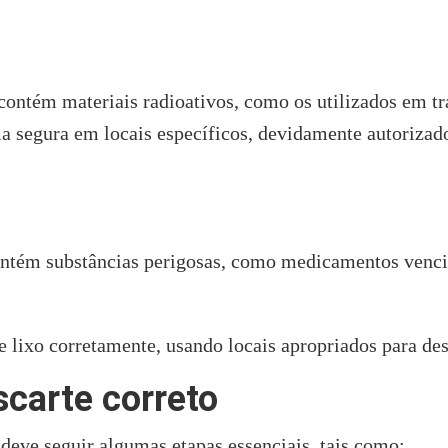
 contém materiais radioativos, como os utilizados em tr
ma segura em locais específicos, devidamente autorizad
ontém substâncias perigosas, como medicamentos vencid
e lixo corretamente, usando locais apropriados para de
carte correto
 deve seguir algumas etapas essenciais, tais como: