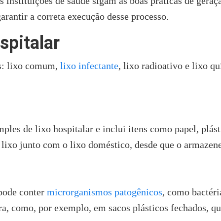
s instituições de saúde sigam as boas práticas de gera
garantir a correta execução desse processo.
spitalar
is: lixo comum,
lixo infectante
, lixo radioativo e lixo q
ples de lixo hospitalar e inclui itens como papel, plás
e lixo junto com o lixo doméstico, desde que o armaze
 pode conter
microrganismos patogênicos
, como bactéri
ura, como, por exemplo, em sacos plásticos fechados, q