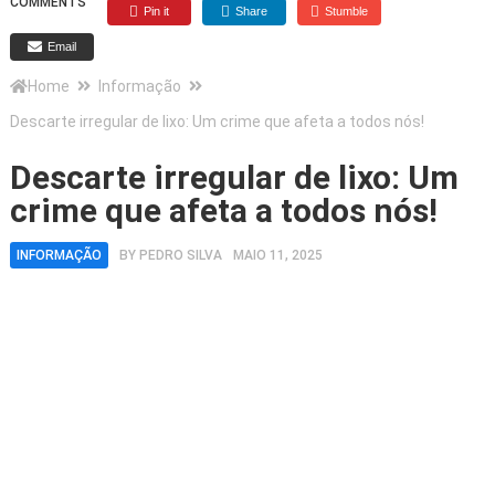
COMMENTS
Pin it
Share
Stumble
Email
Home
Informação
Descarte irregular de lixo: Um crime que afeta a todos nós!
Descarte irregular de lixo: Um
crime que afeta a todos nós!
INFORMAÇÃO
BY
PEDRO SILVA
MAIO 11, 2025